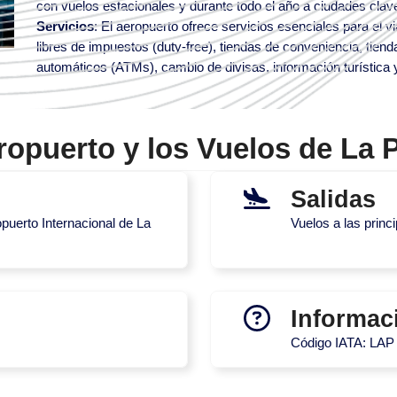
con vuelos estacionales y durante todo el año a ciudades cla
Servicios
: El aeropuerto ofrece servicios esenciales para el vi
libres de impuestos (duty-free), tiendas de conveniencia, tiend
automáticos (ATMs), cambio de divisas, información turística y
ropuerto y los Vuelos de La 
Salidas
opuerto Internacional de La
Vuelos a las prin
Informac
Código IATA: LAP