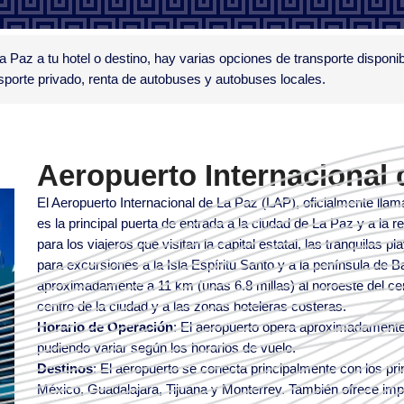
La Paz a tu hotel o destino, hay varias opciones de transporte disponi
nsporte privado, renta de autobuses y autobuses locales.
Aeropuerto Internacional 
El Aeropuerto Internacional de La Paz (LAP), oficialmente ll
es la principal puerta de entrada a la ciudad de La Paz y a la r
para los viajeros que visitan la capital estatal, las tranquilas 
para excursiones a la Isla Espíritu Santo y a la península de Ba
aproximadamente a 11 km (unas 6.8 millas) al noroeste del ce
centro de la ciudad y a las zonas hoteleras costeras.
Horario de Operación
: El aeropuerto opera aproximadamente
pudiendo variar según los horarios de vuelo.
Destinos
: El aeropuerto se conecta principalmente con los p
México, Guadalajara, Tijuana y Monterrey. También ofrece imp