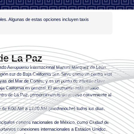
bles. Algunas de estas opciones incluyen taxis
de La Paz
amado Aeropuerto Internacional Manuel Márquez de León,
egión sur de Baja California Sur. Sirve como un centro vital
playas del Mar de Cortés, y es un punto de tránsito clave
ja California en general. El aeropuerto está situado
ntro de La Paz, proporcionando un acceso conveniente al
 de 6:00 AM a 12:00 AM (medianoche) todos los días,
rincipales centros nacionales de México, como Ciudad de
ortantes conexiones internacionales a Estados Unidos,